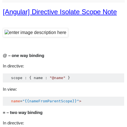
[Angular] Directive Isolate Scope Note
@ – one way binding
In directive:
   scope 
:
{
 name 
:
"@name"
}
In view:
name
=
"{{nameFromParentScope}}"
>
= – two way binding
In directive: