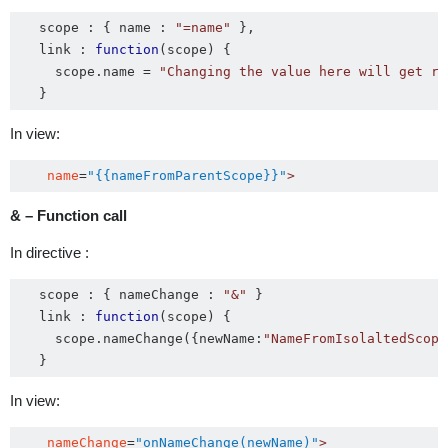
   scope 
:
{
 name 
:
"=name"
},
   link 
:
function
(
scope
)
{
     scope
.
name 
=
"Changing the value here will get re
   }
In view:
name
=
"{{nameFromParentScope}}"
> 
& – Function call
In directive :
   scope 
:
{
 nameChange 
:
"&"
}
   link 
:
function
(
scope
)
{
     scope
.
nameChange
({
newName
:
"NameFromIsolaltedScope
   }
In view:
nameChange
=
"onNameChange(newName)"
>