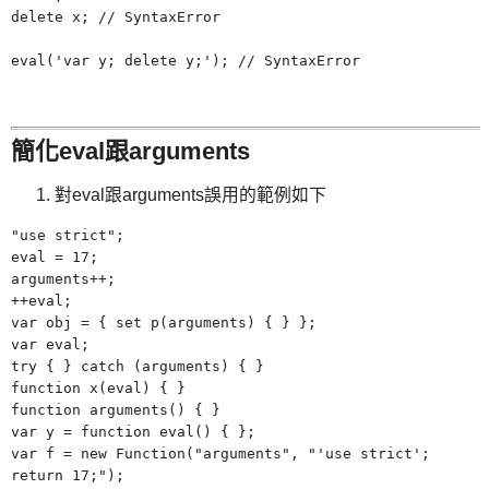
delete x; // SyntaxError
eval('var y; delete y;'); // SyntaxError
簡化eval跟arguments
對eval跟arguments誤用的範例如下
"use strict";
eval = 17;
arguments++;
++eval;
var obj = { set p(arguments) { } };
var eval;
try { } catch
(
arguments) { }
function x(eval) { }
function arguments() { }
var y = function eval() { };
var f = new Function("arguments",
"
'use strict';
return 17;");