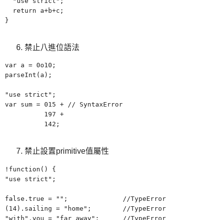
"
use strict";
return a+b+c;
}
禁止八進位語法
var a = 0o10;
parseInt(a);
"use strict";
var sum = 015 + // SyntaxError
197 +
142;
禁止設置primitive值屬性
!function() {
"use strict";
false.true =
"
"; //TypeError
(14).sailing =
"
home"; //TypeError
"with".you =
"
far away"; //TypeError