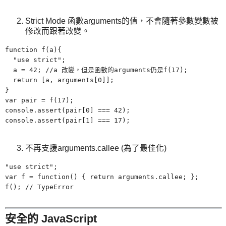
Strict Mode 函數arguments的值，不會隨著參數變數被
修改而跟著改變。
function f(a){
"
use strict";
a = 42; //a 改變，但是函數的arguments仍是f(17);
return
[
a, arguments[0]];
}
var pair = f(17);
console.assert(pair[0] === 42);
console.assert(pair[1] === 17);
不再支援arguments.callee
(
為了最佳化)
"use strict";
var f = function() { return arguments.callee; };
f(); // TypeError
安全的 JavaScript