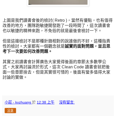
上圖是我們讀書會後的檢討( Retro )，當然有優點，也有值得
改善的地方，團隊跑敏捷開發跑了一段時間了，這次讀書會
也以敏捷的精神來跑，不免俗的就是最後會檢討一下。
但是這邊檢討不是那種針鋒相對的說誰做的不好，這種指責
性的檢討。大家都有一個觀念就是
誠實的面對問題，並且思
考下一次要如何改善問題。
其實之前讀書會計算廣告大家覺得後面的章節太多數學公
式，大家再討論流於形式，這次 Clean Code 讀書會就把後
面一些章節捨去，但是其實很可惜的，後面有蠻多值得大家
討論的實做。
小莊 - kvzhuang
於
12:38 上午
沒有留言:
分享