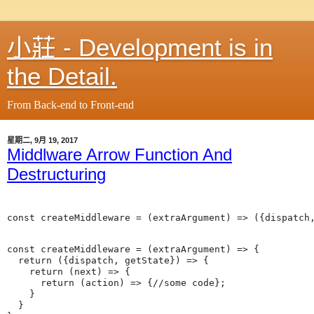
小莊 - Development is in
the Detail.
From Back-end to Front-end
星期二, 9月 19, 2017
Middlware Arrow Function And
Destructuring
const createMiddleware = (extraArgument) => {

  return ({dispatch, getState}) => {

    return (next) => {

      return (action) => {//some code};

    }

  }
