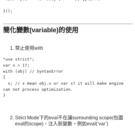
}();
簡化變數(variable)的使用
禁止使用with
"use strict";
var x = 17;
with
(
obj) // SyntaxError
{
x; // x mean obj.x or var x? it will make engine
can not process optimization.
}
Strict Mode下的eval不在讓surrounding scope(包圍
eval的scope)，注入新變數。例如eval(‘var’)