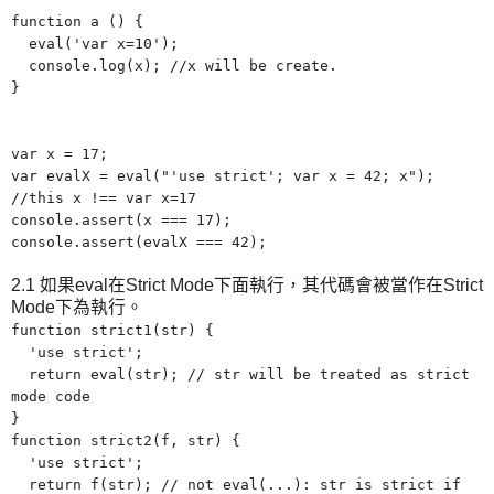
function a
(
) {
eval('var x=10');
console.log(x); //x will be create.
}
var x = 17;
var evalX = eval("'use strict'; var x = 42; x");
//this x !== var x=17
console.assert(x === 17);
console.assert(evalX === 42);
2.1 如果eval在Strict Mode下面執行，其代碼會被當作在Strict
Mode下為執行。
function strict1(str) {
'
use strict';
return eval(str); // str will be treated as strict
mode code
}
function strict2(f, str) {
'
use strict';
return f(str); // not eval(...): str is strict if