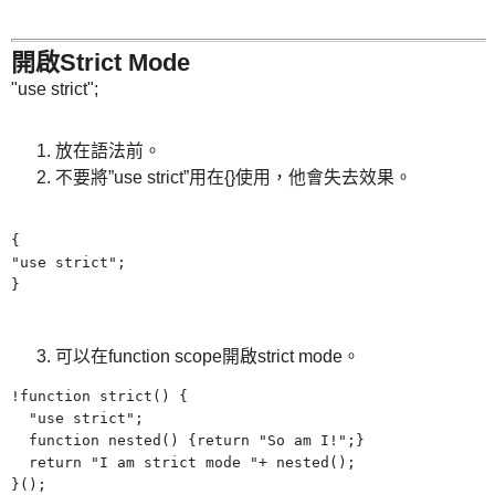
開啟Strict Mode
"use strict";
放在語法前。
不要將”use strict”用在{}使用，他會失去效果。
{
"use strict";
}
可以在function scope開啟strict mode。
!function strict() {
"
use strict";
function nested() {return
"
So am I!";}
return
"
I am strict mode
"
+ nested();
}();