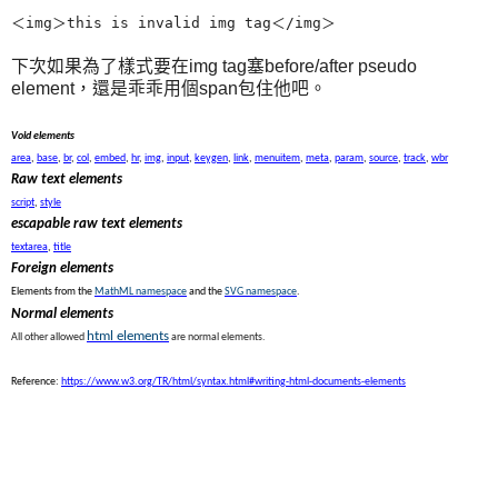
＜img＞this is invalid img tag＜/img＞
下次如果為了樣式要在img tag塞before/after pseudo
element，還是乖乖用個span包住他吧。
Void elements
area
,
base
,
br
,
col
,
embed
,
hr
,
img
,
input
,
keygen
,
link
,
menuitem
,
meta
,
param
,
source
,
track
,
wbr
Raw text elements
script
,
style
escapable raw text elements
textarea
,
title
Foreign elements
Elements from the
MathML namespace
and the
SVG namespace
.
Normal elements
html elements
All other allowed
are normal elements.
Reference:
https://www.w3.org/TR/html/syntax.html#writing-html-documents-elements