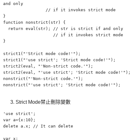
and only
// if it invokes strict mode
}
function nonstrict(str) {
return eval(str); // str is strict if and only
// if it invokes strict mode
}
strict1("'Strict mode code!'");
strict1("'use strict';
'
Strict mode code!'");
strict2(eval,
"
'Non-strict code.'");
strict2(eval,
"
'use strict';
'
Strict mode code!'");
nonstrict("'Non-strict code.'");
nonstrict("'use strict';
'
Strict mode code!'");
Strict Mode禁止刪除變數
'use strict';
var a={x:10};
delete a.x; // It can delete
var x;