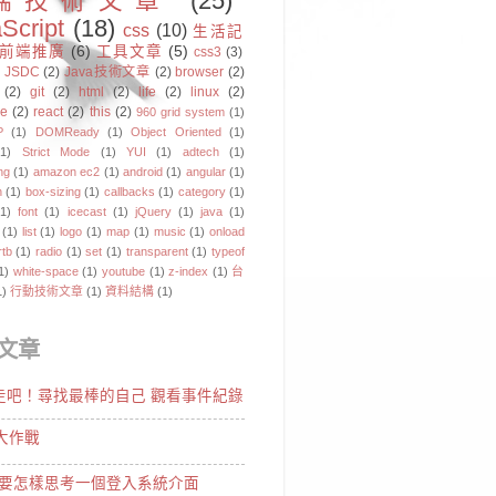
端技術文章
(25)
Script
(18)
css
(10)
生活記
前端推廣
(6)
工具文章
(5)
css3
(3)
JSDC
(2)
Java技術文章
(2)
browser
(2)
(2)
git
(2)
html
(2)
life
(2)
linux
(2)
pe
(2)
react
(2)
this
(2)
960 grid system
(1)
P
(1)
DOMReady
(1)
Object Oriented
(1)
(1)
Strict Mode
(1)
YUI
(1)
adtech
(1)
ng
(1)
amazon ec2
(1)
android
(1)
angular
(1)
n
(1)
box-sizing
(1)
callbacks
(1)
category
(1)
(1)
font
(1)
icecast
(1)
jQuery
(1)
java
(1)
(1)
list
(1)
logo
(1)
map
(1)
music
(1)
onload
rtb
(1)
radio
(1)
set
(1)
transparent
(1)
typeof
1)
white-space
(1)
youtube
(1)
z-index
(1)
台
1)
行動技術文章
(1)
資料結構
(1)
文章
7 走吧！尋找最棒的自己 觀看事件紀錄
大作戰
要怎樣思考一個登入系統介面