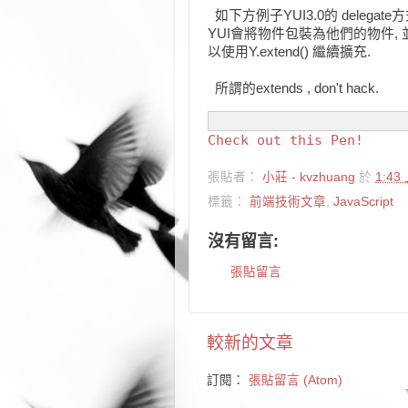
如下方例子YUI3.0的 delegate方式.其
YUI會將物件包裝為他們的物件,
以使用Y.extend() 繼續擴充.
所謂的extends , don't hack.
Check out this Pen!
張貼者：
小莊 - kvzhuang
於
1:43
標籤：
前端技術文章
,
JavaScript
沒有留言:
張貼留言
較新的文章
訂閱：
張貼留言 (Atom)