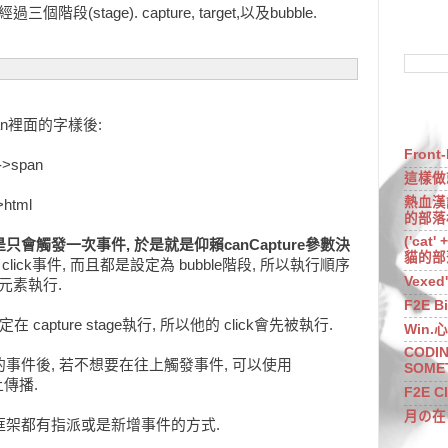
tage). capture, target,以及bubble.
n裡面的字樣後:
Front
v->span
這樣做
熱血漢誌 
>html
的部落
('cat'
只會觸發一次事件, 於是就是仰賴canCapture參數決
貓的部
lick事件, 而且都是設定為 bubble階段, 所以執行順序
Vexed'
層元素執行.
F2E Bi
capture stage執行, 所以他的 click會先被執行.
Win
CODIN
事件後, 若不想要在往上觸發事件, 可以使用
SOMET
往上傳播.
F2E Cl
月の在
框架都有指派或是新增事件的方式.