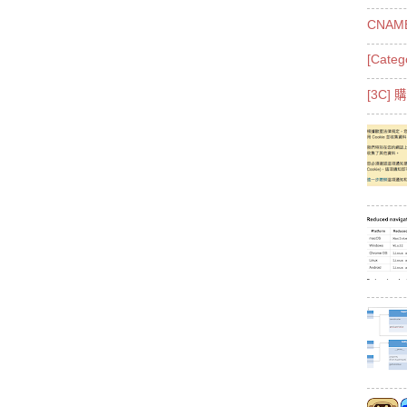
CNAME
[Cat
[3C