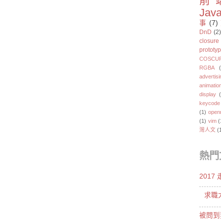
前
Java
事
(7)
DnD
(2)
closure
prototy
COSCU
RGBA
advertisi
animatio
display
keycode
(1)
open
(1)
vim
(
灣人文
(
熱門
201
求職
被問到