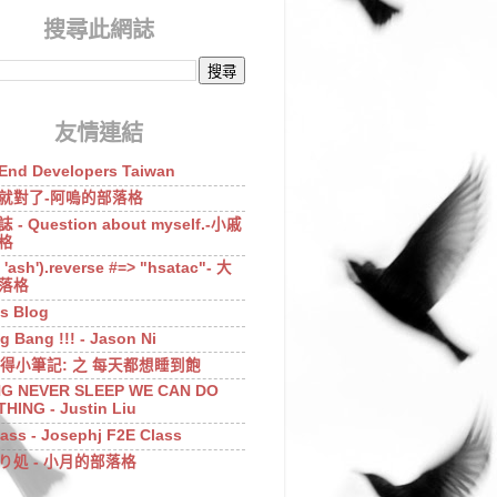
搜尋此網誌
友情連結
-End Developers Taiwan
就對了-阿嗚的部落格
- Question about myself.-小戚
格
 + 'ash').reverse #=> "hsatac"- 大
落格
s Blog
g Bang !!! - Jason Ni
.心得小筆記: 之 每天都想睡到飽
G NEVER SLEEP WE CAN DO
HING - Justin Liu
ass - Josephj F2E Class
り処 - 小月的部落格