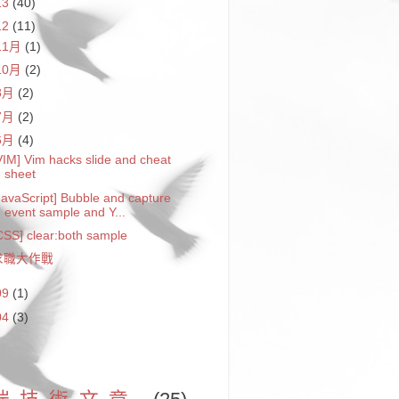
13
(40)
12
(11)
11月
(1)
10月
(2)
8月
(2)
7月
(2)
6月
(4)
VIM] Vim hacks slide and cheat
sheet
JavaScript] Bubble and capture
event sample and Y...
CSS] clear:both sample
求職大作戰
09
(1)
04
(3)