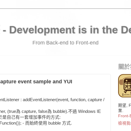
 Development is in the De
From Back-end to Front-end
關於
capture event sample and YUI
ner : addEventListener(event, function, capture /
期望, 
業.
(true為 capture, false為 bubble).不過 Windows IE
Front-
差別. 於是自己有一套增加事件的方式:
myFunction()); - 而始終使用 bubble 方式.
檢視我