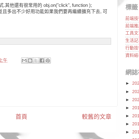
他還有很常用的 obj.on("click", function );
標籤
 並且多出不少好用功能如果我們要再繼續擴充下去, 可
前端技
前端推
工具文
生活記
行動技
資料結
 上午
網誌
►
20
►
20
►
20
►
20
►
20
首頁
較舊的文章
►
20
►
20