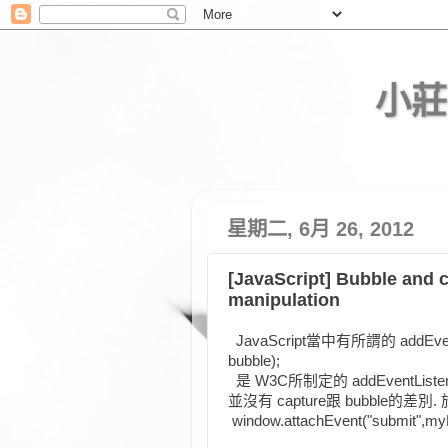
小莊 -
星期二, 6月 26, 2012
[JavaScript] Bubble and 
manipulation
JavaScript當中有所謂的 addEventListe
bubble);
是 W3C所制定的 addEventListener, 
並沒有 capture跟 bubble的
window.attachEvent("submit",